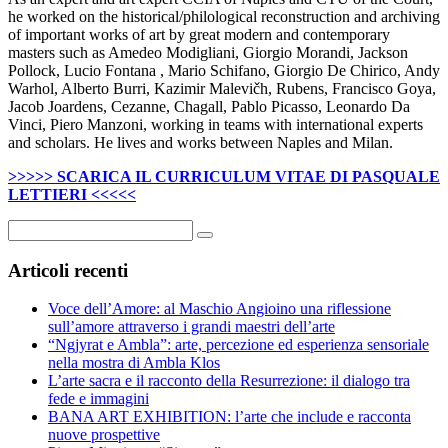
he worked on the historical/philological reconstruction and archiving
of important works of art by great modern and contemporary
masters such as Amedeo Modigliani, Giorgio Morandi, Jackson
Pollock, Lucio Fontana , Mario Schifano, Giorgio De Chirico, Andy
Warhol, Alberto Burri, Kazimir Malevičh, Rubens, Francisco Goya,
Jacob Joardens, Cezanne, Chagall, Pablo Picasso, Leonardo Da
Vinci, Piero Manzoni, working in teams with international experts
and scholars. He lives and works between Naples and Milan.
>>>>> SCARICA IL CURRICULUM VITAE DI PASQUALE
LETTIERI <<<<<
Articoli recenti
Voce dell’Amore: al Maschio Angioino una riflessione
sull’amore attraverso i grandi maestri dell’arte
“Ngjyrat e Ambla”: arte, percezione ed esperienza sensoriale
nella mostra di Ambla Klos
L’arte sacra e il racconto della Resurrezione: il dialogo tra
fede e immagini
BANA ART EXHIBITION: l’arte che include e racconta
nuove prospettive