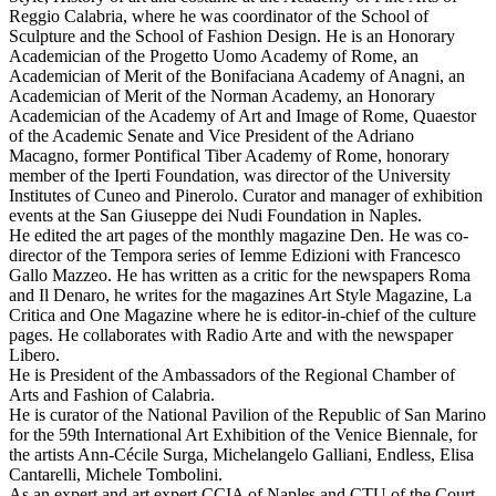
Reggio Calabria, where he was coordinator of the School of
Sculpture and the School of Fashion Design. He is an Honorary
Academician of the Progetto Uomo Academy of Rome, an
Academician of Merit of the Bonifaciana Academy of Anagni, an
Academician of Merit of the Norman Academy, an Honorary
Academician of the Academy of Art and Image of Rome, Quaestor
of the Academic Senate and Vice President of the Adriano
Macagno, former Pontifical Tiber Academy of Rome, honorary
member of the Iperti Foundation, was director of the University
Institutes of Cuneo and Pinerolo. Curator and manager of exhibition
events at the San Giuseppe dei Nudi Foundation in Naples.
He edited the art pages of the monthly magazine Den. He was co-
director of the Tempora series of Iemme Edizioni with Francesco
Gallo Mazzeo. He has written as a critic for the newspapers Roma
and Il Denaro, he writes for the magazines Art Style Magazine, La
Critica and One Magazine where he is editor-in-chief of the culture
pages. He collaborates with Radio Arte and with the newspaper
Libero.
He is President of the Ambassadors of the Regional Chamber of
Arts and Fashion of Calabria.
He is curator of the National Pavilion of the Republic of San Marino
for the 59th International Art Exhibition of the Venice Biennale, for
the artists Ann-Cécile Surga, Michelangelo Galliani, Endless, Elisa
Cantarelli, Michele Tombolini.
As an expert and art expert CCIA of Naples and CTU of the Court,