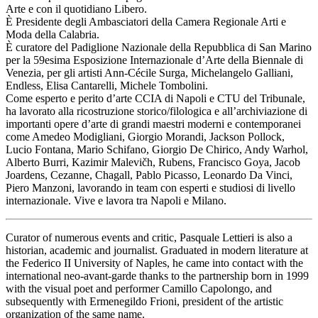
Arte e con il quotidiano Libero.
È Presidente degli Ambasciatori della Camera Regionale Arti e
Moda della Calabria.
È curatore del Padiglione Nazionale della Repubblica di San Marino
per la 59esima Esposizione Internazionale d’Arte della Biennale di
Venezia, per gli artisti Ann-Cécile Surga, Michelangelo Galliani,
Endless, Elisa Cantarelli, Michele Tombolini.
Come esperto e perito d’arte CCIA di Napoli e CTU del Tribunale,
ha lavorato alla ricostruzione storico/filologica e all’archiviazione di
importanti opere d’arte di grandi maestri moderni e contemporanei
come Amedeo Modigliani, Giorgio Morandi, Jackson Pollock,
Lucio Fontana, Mario Schifano, Giorgio De Chirico, Andy Warhol,
Alberto Burri, Kazimir Malevičh, Rubens, Francisco Goya, Jacob
Joardens, Cezanne, Chagall, Pablo Picasso, Leonardo Da Vinci,
Piero Manzoni, lavorando in team con esperti e studiosi di livello
internazionale. Vive e lavora tra Napoli e Milano.
Curator of numerous events and critic, Pasquale Lettieri is also a
historian, academic and journalist. Graduated in modern literature at
the Federico II University of Naples, he came into contact with the
international neo-avant-garde thanks to the partnership born in 1999
with the visual poet and performer Camillo Capolongo, and
subsequently with Ermenegildo Frioni, president of the artistic
organization of the same name.