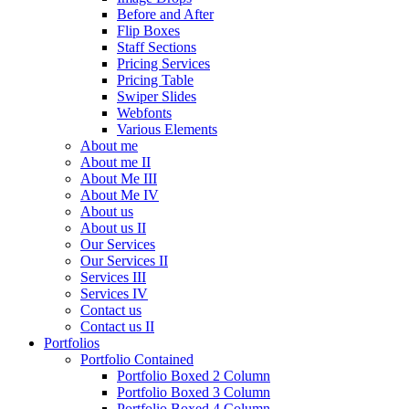
Before and After
Flip Boxes
Staff Sections
Pricing Services
Pricing Table
Swiper Slides
Webfonts
Various Elements
About me
About me II
About Me III
About Me IV
About us
About us II
Our Services
Our Services II
Services III
Services IV
Contact us
Contact us II
Portfolios
Portfolio Contained
Portfolio Boxed 2 Column
Portfolio Boxed 3 Column
Portfolio Boxed 4 Column