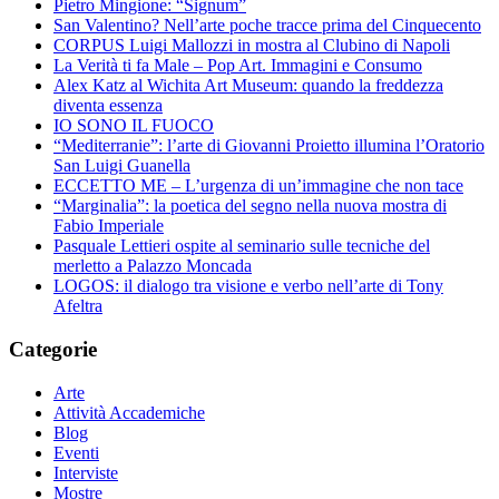
Pietro Mingione: “Signum”
San Valentino? Nell’arte poche tracce prima del Cinquecento
CORPUS Luigi Mallozzi in mostra al Clubino di Napoli
La Verità ti fa Male – Pop Art. Immagini e Consumo
Alex Katz al Wichita Art Museum: quando la freddezza
diventa essenza
IO SONO IL FUOCO
“Mediterranie”: l’arte di Giovanni Proietto illumina l’Oratorio
San Luigi Guanella
ECCETTO ME – L’urgenza di un’immagine che non tace
“Marginalia”: la poetica del segno nella nuova mostra di
Fabio Imperiale
Pasquale Lettieri ospite al seminario sulle tecniche del
merletto a Palazzo Moncada
LOGOS: il dialogo tra visione e verbo nell’arte di Tony
Afeltra
Categorie
Arte
Attività Accademiche
Blog
Eventi
Interviste
Mostre