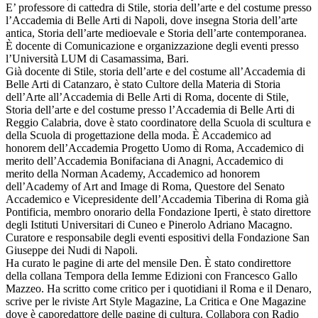
E’ professore di cattedra di Stile, storia dell’arte e del costume presso
l’Accademia di Belle Arti di Napoli, dove insegna Storia dell’arte
antica, Storia dell’arte medioevale e Storia dell’arte contemporanea.
È docente di Comunicazione e organizzazione degli eventi presso
l’Università LUM di Casamassima, Bari.
Già docente di Stile, storia dell’arte e del costume all’Accademia di
Belle Arti di Catanzaro, è stato Cultore della Materia di Storia
dell’Arte all’Accademia di Belle Arti di Roma, docente di Stile,
Storia dell’arte e del costume presso l’Accademia di Belle Arti di
Reggio Calabria, dove è stato coordinatore della Scuola di scultura e
della Scuola di progettazione della moda. È Accademico ad
honorem dell’Accademia Progetto Uomo di Roma, Accademico di
merito dell’Accademia Bonifaciana di Anagni, Accademico di
merito della Norman Academy, Accademico ad honorem
dell’Academy of Art and Image di Roma, Questore del Senato
Accademico e Vicepresidente dell’Accademia Tiberina di Roma già
Pontificia, membro onorario della Fondazione Iperti, è stato direttore
degli Istituti Universitari di Cuneo e Pinerolo Adriano Macagno.
Curatore e responsabile degli eventi espositivi della Fondazione San
Giuseppe dei Nudi di Napoli.
Ha curato le pagine di arte del mensile Den. È stato condirettore
della collana Tempora della Iemme Edizioni con Francesco Gallo
Mazzeo. Ha scritto come critico per i quotidiani il Roma e il Denaro,
scrive per le riviste Art Style Magazine, La Critica e One Magazine
dove è caporedattore delle pagine di cultura. Collabora con Radio