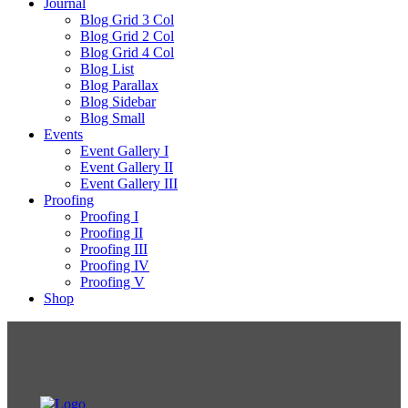
Journal
Blog Grid 3 Col
Blog Grid 2 Col
Blog Grid 4 Col
Blog List
Blog Parallax
Blog Sidebar
Blog Small
Events
Event Gallery I
Event Gallery II
Event Gallery III
Proofing
Proofing I
Proofing II
Proofing III
Proofing IV
Proofing V
Shop