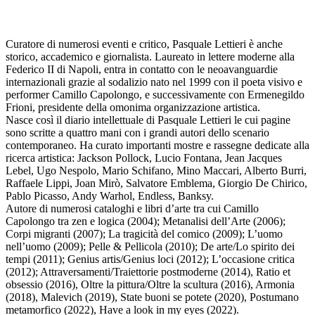
Curatore di numerosi eventi e critico, Pasquale Lettieri è anche
storico, accademico e giornalista. Laureato in lettere moderne alla
Federico II di Napoli, entra in contatto con le neoavanguardie
internazionali grazie al sodalizio nato nel 1999 con il poeta visivo e
performer Camillo Capolongo, e successivamente con Ermenegildo
Frioni, presidente della omonima organizzazione artistica.
Nasce così il diario intellettuale di Pasquale Lettieri le cui pagine
sono scritte a quattro mani con i grandi autori dello scenario
contemporaneo. Ha curato importanti mostre e rassegne dedicate alla
ricerca artistica: Jackson Pollock, Lucio Fontana, Jean Jacques
Lebel, Ugo Nespolo, Mario Schifano, Mino Maccari, Alberto Burri,
Raffaele Lippi, Joan Mirò, Salvatore Emblema, Giorgio De Chirico,
Pablo Picasso, Andy Warhol, Endless, Banksy.
Autore di numerosi cataloghi e libri d’arte tra cui Camillo
Capolongo tra zen e logica (2004); Metanalisi dell’Arte (2006);
Corpi migranti (2007); La tragicità del comico (2009); L’uomo
nell’uomo (2009); Pelle & Pellicola (2010); De arte/Lo spirito dei
tempi (2011); Genius artis/Genius loci (2012); L’occasione critica
(2012); Attraversamenti/Traiettorie postmoderne (2014), Ratio et
obsessio (2016), Oltre la pittura/Oltre la scultura (2016), Armonia
(2018), Malevich (2019), State buoni se potete (2020), Postumano
metamorfico (2022), Have a look in my eyes (2022).