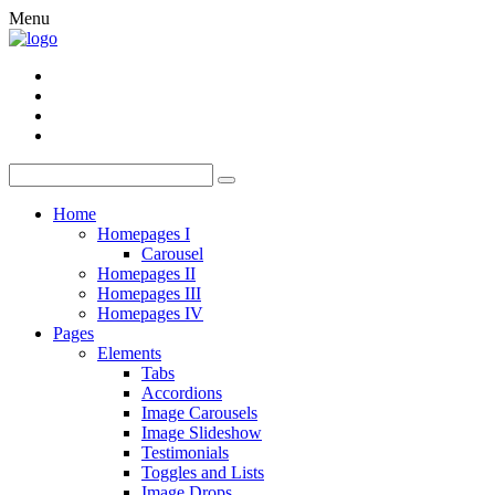
Menu
Home
Homepages I
Carousel
Homepages II
Homepages III
Homepages IV
Pages
Elements
Tabs
Accordions
Image Carousels
Image Slideshow
Testimonials
Toggles and Lists
Image Drops