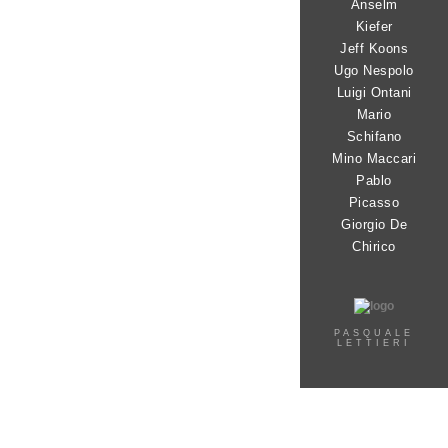
Anselm
Kiefer
Jeff Koons
Ugo Nespolo
Luigi Ontani
Mario
Schifano
Mino Maccari
Pablo
Picasso
Giorgio De
Chirico
PASQUALE
LETTIERI