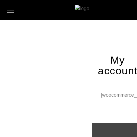
My
accoun
[woocommerce_