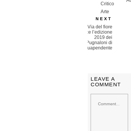
A
NEXT
Via del fiore
vince l’edizione
2019 dei
Pugnaloni di
Acquapendente
LEAVE A
COMMENT
Comment