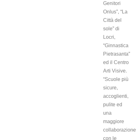
Genitori
Onlus”, “La
Città del
sole” di
Locri,
“Ginnastica
Pietrasanta”
ed il Centro
Arti Visive.
“Scuole più
sicure,
accoglienti,
pulite ed
una
maggiore
collaborazione
con le