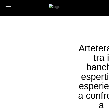
Arteter
tra i
banch
espert
esperi
a confr
a