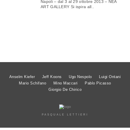
Napoli – dal 3 al 29 ottobre 2013 – NEA
ART GALLERY Si ispira all..
Anselm Kiefer
Jeff Koons
Ugo Nespolo
Luigi Ontani
Mario Schifano
Mino Maccari
Pablo Picasso
Giorgio De Chirico
PASQUALE LETTIERI