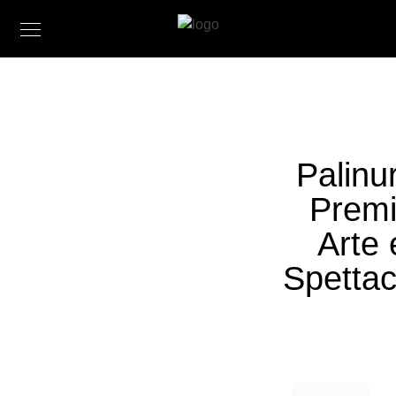
Palinu
Prem
Arte 
Spettac