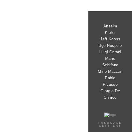
Anselm
Kiefer
Jeff Koons
Ugo Nespolo
Luigi Ontani
Mario
Schifano
Mino Maccari
Pablo
Picasso
Giorgio De
Chirico
PASQUALE
LETTIERI