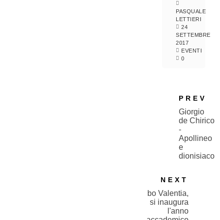
PASQUALE
LETTIERI
24
SETTEMBRE
2017
EVENTI
0
PREV
Giorgio
de Chirico
-
Apollineo
e
dionisiaco
NEXT
Vibo Valentia,
si inaugura
l'anno
accademico